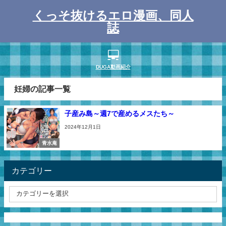
くっそ抜けるエロ漫画、同人
誌
DUGA動画紹介
妊婦の記事一覧
子産み島～週7で産めるメスたち～
2024年12月1日
青水庵
カテゴリー